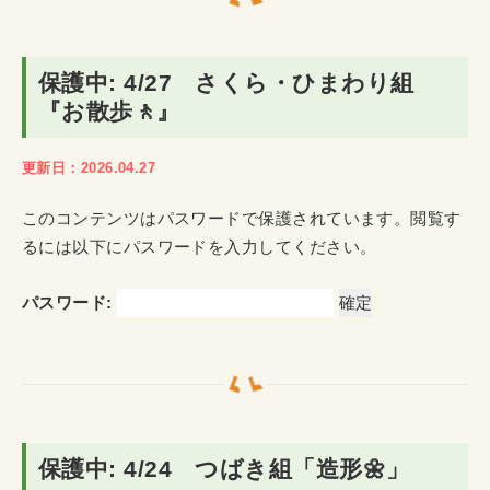
保護中: 4/27 さくら・ひまわり組
『お散歩🚶』
更新日：2026.04.27
このコンテンツはパスワードで保護されています。閲覧す
るには以下にパスワードを入力してください。
パスワード:
保護中: 4/24 つばき組「造形🌼」