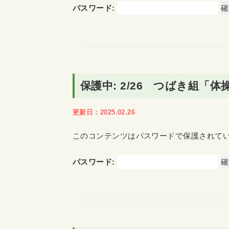
パスワード:
保護中: 2/26 つばき組「体操
更新日：2025.02.26
このコンテンツはパスワードで保護されて
パスワード: