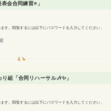
発表会合同練習⭐️」
います。閲覧するには以下にパスワードを入力してください。
まわり組「合同リハーサル🎶✨」
います。閲覧するには以下にパスワードを入力してください。