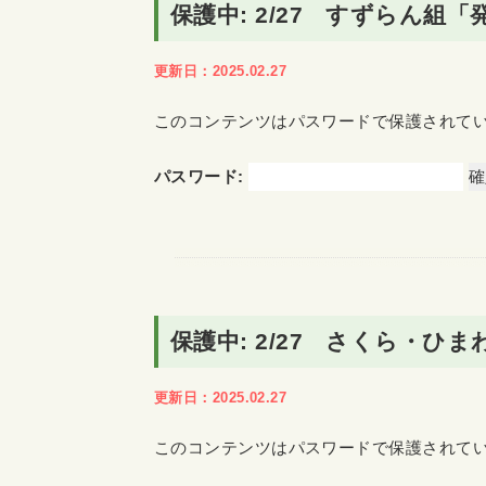
保護中: 2/27 すずらん組「
更新日：2025.02.27
このコンテンツはパスワードで保護されて
パスワード:
保護中: 2/27 さくら・ひ
更新日：2025.02.27
このコンテンツはパスワードで保護されて