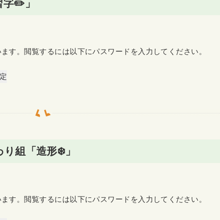
習字✏️」
います。閲覧するには以下にパスワードを入力してください。
わり組「造形❄️」
います。閲覧するには以下にパスワードを入力してください。