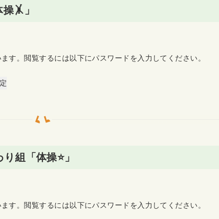
体操🤸」
います。閲覧するには以下にパスワードを入力してください。
わり組「体操⭐️」
います。閲覧するには以下にパスワードを入力してください。