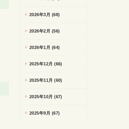
2026年3月
(68)
2026年2月
(56)
2026年1月
(64)
2025年12月
(66)
2025年11月
(60)
2025年10月
(67)
2025年9月
(67)