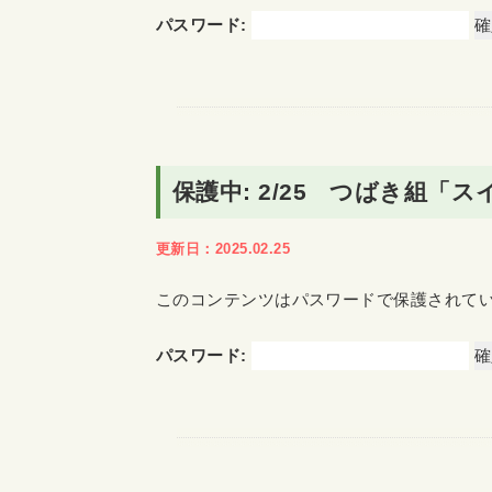
パスワード:
保護中: 2/25 つばき組「スイ
更新日：2025.02.25
このコンテンツはパスワードで保護されて
パスワード: